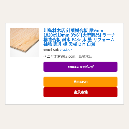
川島材木店 針葉樹合板 厚9mm
1820x910mm 3’x6′ [大型商品] ラーチ
構造合板 耐水 F4☆ 床 壁 リフォーム
補強 家具 棚 天板 DIY 自然
posted with
カエレバ
ベニヤ木材通販.com川島材木店
Yahooショッピング
Amazon
楽天市場