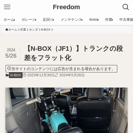
Freedom
ホーム
ガレージ
足回り
メンテナンス
4mini
作業
中古車
ホーム
作業
ホンダ
N-BOX
【N-BOX（JF1）】トランクの段
2024
5/26
差をフラット化
当サイトのコンテンツには広告が含まれる場合があります。
2023年12月30日
2024年5月26日
N-BOX