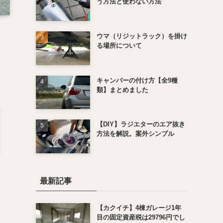
う方法と使わない方法
ウマ（リジットラック）を掛け
る場所について
キャンバーの付け方【全9種
類】まとめました
【DIY】ラジエターのエア抜き
方法を解説。案外シンプル
最新記事
【カクイチ】4棟ガレージ1年
目の固定資産税は29796円でし