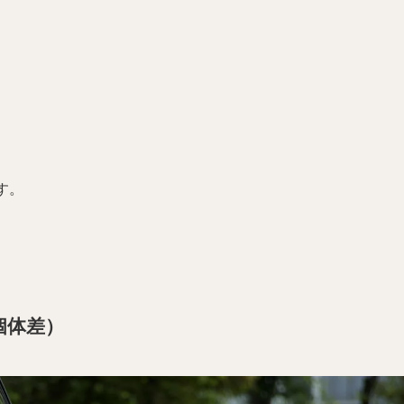
す。
個体差）