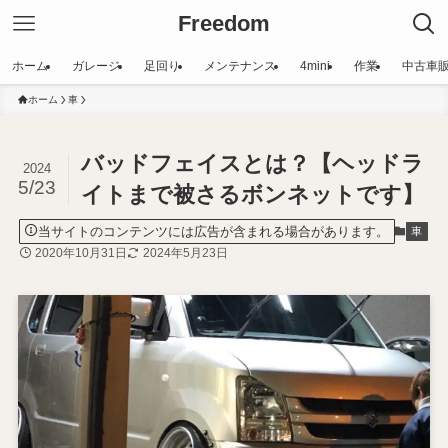
Freedom
ホーム
ガレージ
足回り
メンテナンス
4mini
作業
中古車
ホーム
車
バッドフェイスとは？【ヘッドラ
2024
5/23
イトまで被さるボンネットです】
当サイトのコンテンツには広告が含まれる場合があります。
車
2020年10月31日
2024年5月23日