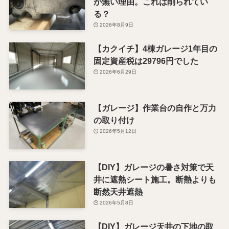
が無い理由。これは削られてい
る？
2026年8月9日
【カクイチ】4棟ガレージ1年目の
固定資産税は29796円でした
2026年6月29日
【ガレージ】作業台の自作と万力
の取り付け
2026年5月12日
【DIY】ガレージの暑さ対策で天
井に遮熱シート施工。断熱よりも
断然天井遮熱
2026年5月8日
【DIY】ガレージ天井の下地の取