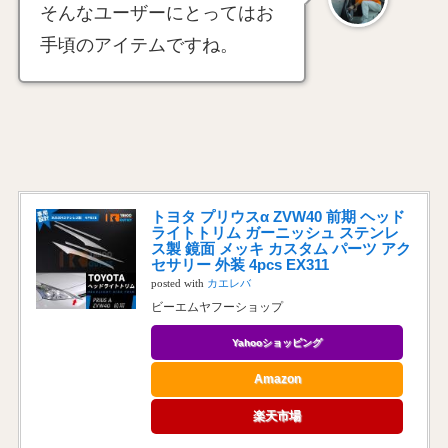
そんなユーザーにとってはお
手頃のアイテムですね。
トヨタ プリウスα ZVW40 前期 ヘッド
ライトトリム ガーニッシュ ステンレ
ス製 鏡面 メッキ カスタム パーツ アク
セサリー 外装 4pcs EX311
posted with
カエレバ
ビーエムヤフーショップ
Yahooショッピング
Amazon
楽天市場