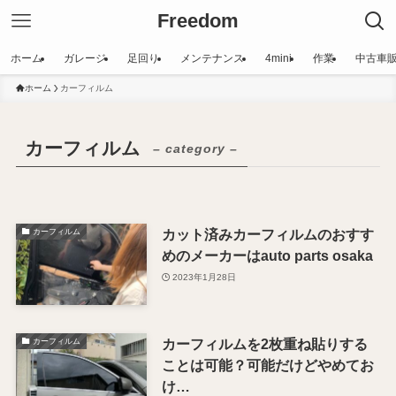
Freedom
ホーム
ガレージ
足回り
メンテナンス
4mini
作業
中古車
ホーム
カーフィルム
カーフィルム
– category –
カット済みカーフィルムのおすす
カーフィルム
めのメーカーはauto parts osaka
2023年1月28日
カーフィルムを2枚重ね貼りする
カーフィルム
ことは可能？可能だけどやめてお
け…