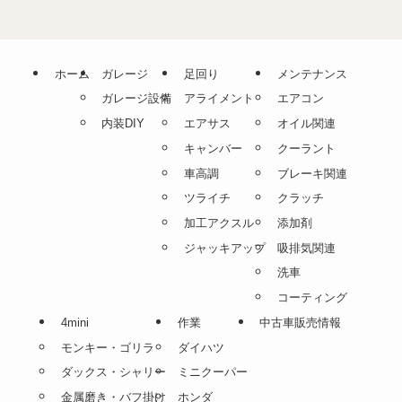
ホーム
ガレージ
足回り
メンテナンス
ガレージ設備
アライメント
エアコン
内装DIY
エアサス
オイル関連
キャンバー
クーラント
車高調
ブレーキ関連
ツライチ
クラッチ
加工アクスル
添加剤
ジャッキアップ
吸排気関連
洗車
コーティング
4mini
作業
中古車販売情報
モンキー・ゴリラ
ダイハツ
ダックス・シャリー
ミニクーパー
金属磨き・バフ掛け
ホンダ