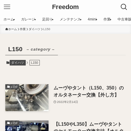
Freedom
ホーム
ガレージ
足回り
メンテナンス
4mini
作業
中古車
ホーム
作業
ダイハツ
L150
L150
– category –
ダイハツ
L150
ムーヴやタント（L150、350）の
L150
オルタネーター交換【外し方】
2022年2月14日
【L150やL350】ムーヴやタント
L150