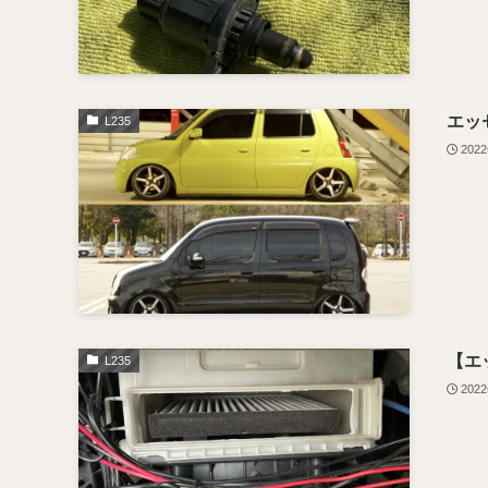
エッ
L235
202
【エ
L235
202