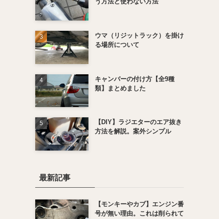
う方法と使わない方法
ウマ（リジットラック）を掛け
る場所について
キャンバーの付け方【全9種
類】まとめました
【DIY】ラジエターのエア抜き
方法を解説。案外シンプル
最新記事
【モンキーやカブ】エンジン番
号が無い理由。これは削られて