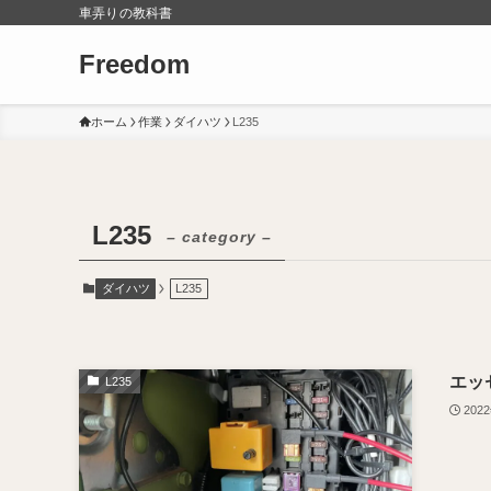
車弄りの教科書
Freedom
ホーム
作業
ダイハツ
L235
L235
– category –
ダイハツ
L235
エッ
L235
202