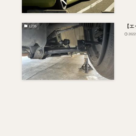
【エ
L235
202