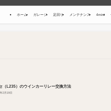
ホーム
ガレージ
足回り
メンテナンス
4mini
セ（L235）のウインカーリレー交換方法
2年2月19日