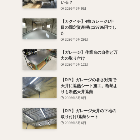
いる？
2026年8月9日
【カクイチ】4棟ガレージ1年
目の固定資産税は29796円でし
た
2026年6月29日
【ガレージ】作業台の自作と万
力の取り付け
2026年5月12日
【DIY】ガレージの暑さ対策で
天井に遮熱シート施工。断熱よ
りも断然天井遮熱
2026年5月8日
【DIY】ガレージ天井の下地の
取り付け/遮熱シート
2026年5月6日