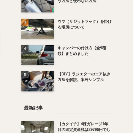
う方法と使わない方法
ウマ（リジットラック）を掛け
る場所について
キャンバーの付け方【全9種
類】まとめました
【DIY】ラジエターのエア抜き
方法を解説。案外シンプル
最新記事
【カクイチ】4棟ガレージ1年
目の固定資産税は29796円でし