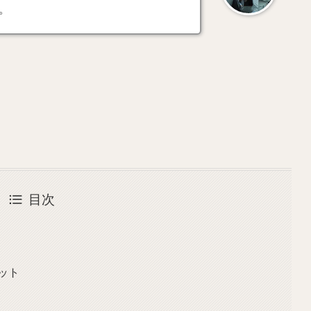
。
目次
ット