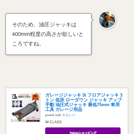
そのため、油圧ジャッキは
400mm程度の高さが欲しいと
ころですね。
ガレージジャッキ 3t フロアジャッキ 3
トン 低床 ローダウン ジャッキ アップ
手動 油圧式ジャッキ 最低75mm 車用
工具 ガレージ用品
posted with
カエレバ
W-CLASS
Yahooショッピング