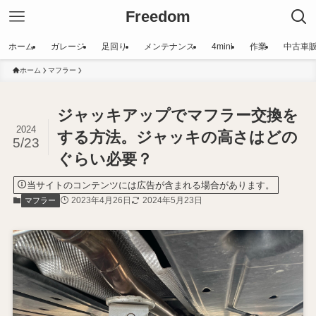
Freedom
ホーム
ガレージ
足回り
メンテナンス
4mini
作業
中古車
ホーム
マフラー
ジャッキアップでマフラー交換を
2024
する方法。ジャッキの高さはどの
5/23
ぐらい必要？
当サイトのコンテンツには広告が含まれる場合があります。
2023年4月26日
2024年5月23日
マフラー