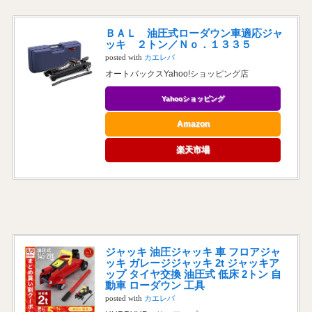
ＢＡＬ 油圧式ローダウン車適応ジャ
ッキ ２トン／Ｎｏ．１３３５
posted with
カエレバ
オートバックスYahoo!ショッピング店
Yahooショッピング
Amazon
楽天市場
ジャッキ 油圧ジャッキ 車 フロアジャ
ッキ ガレージジャッキ 2t ジャッキア
ップ タイヤ交換 油圧式 低床 2トン 自
動車 ローダウン 工具
posted with
カエレバ