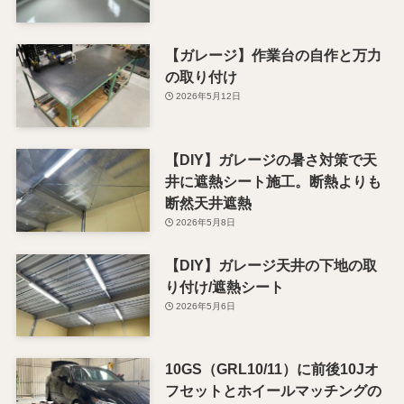
【ガレージ】作業台の自作と万力
の取り付け
2026年5月12日
【DIY】ガレージの暑さ対策で天
井に遮熱シート施工。断熱よりも
断然天井遮熱
2026年5月8日
【DIY】ガレージ天井の下地の取
り付け/遮熱シート
2026年5月6日
10GS（GRL10/11）に前後10Jオ
フセットとホイールマッチングの