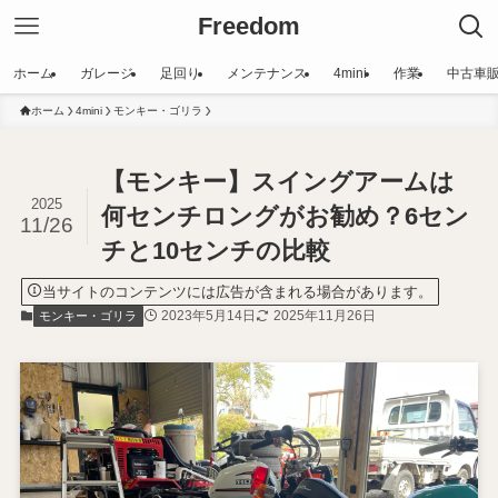
Freedom
ホーム
ガレージ
足回り
メンテナンス
4mini
作業
中古車
ホーム
4mini
モンキー・ゴリラ
【モンキー】スイングアームは
2025
何センチロングがお勧め？6セン
11/26
チと10センチの比較
当サイトのコンテンツには広告が含まれる場合があります。
2023年5月14日
2025年11月26日
モンキー・ゴリラ