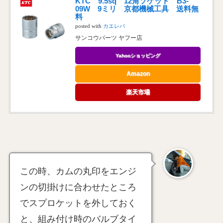
KTC 9.5sq 12角ソケット B3-
09W 9ミリ 京都機械工具 送料無
料
posted with
カエレバ
サンコウパーツ ヤフー店
Yahooショッピング
Amazon
楽天市場
この時、カムの丸印をエンジ
ンの切掛けに合わせたところ
でスプロケットを外しておく
と、組み付け時のバルブタイ