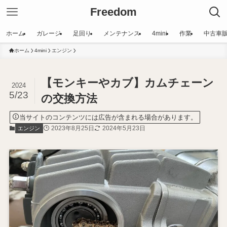
Freedom
ホーム
ガレージ
足回り
メンテナンス
4mini
作業
中古車
ホーム
4mini
エンジン
【モンキーやカブ】カムチェーン
2024
5/23
の交換方法
当サイトのコンテンツには広告が含まれる場合があります。
2023年8月25日
2024年5月23日
エンジン