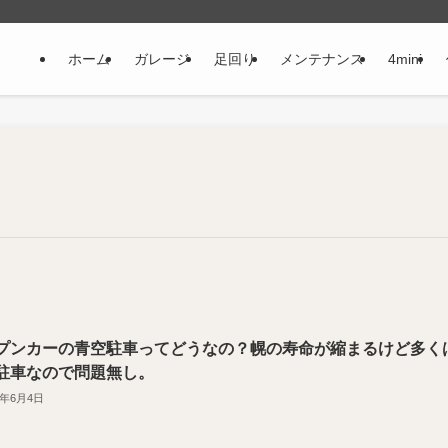
ホーム
ガレージ
足回り
メンテナンス
4mini
プンカーの青空駐車ってどうなの？幌の寿命が縮まるけど多く
駐車なので問題無し。
1年6月4日