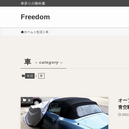
車弄りの教科書
Freedom
ホーム
生活
車
車
– category –
生活
車
オー
車
青空
202