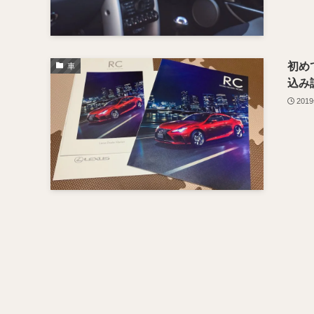
初め
車
込み
201