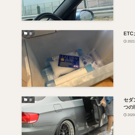
ET
車
202
セダ
車
つの
202