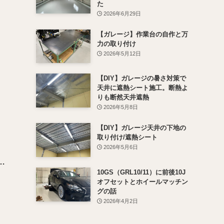
た
2026年6月29日
【ガレージ】作業台の自作と万
力の取り付け
2026年5月12日
【DIY】ガレージの暑さ対策で
天井に遮熱シート施工。断熱よ
りも断然天井遮熱
2026年5月8日
【DIY】ガレージ天井の下地の
取り付け/遮熱シート
2026年5月6日
…
10GS（GRL10/11）に前後10J
オフセットとホイールマッチン
グの話
2026年4月2日