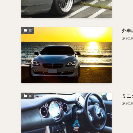
外車
車
201
ミニ
車
201