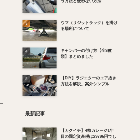
う方法と使わない方法
ウマ（リジットラック）を掛け
る場所について
キャンバーの付け方【全9種
類】まとめました
【DIY】ラジエターのエア抜き
方法を解説。案外シンプル
一
最新記事
【カクイチ】4棟ガレージ1年
目の固定資産税は29796円でし