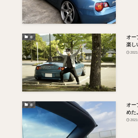
オー
車
楽し
202
オー
車
めた
202